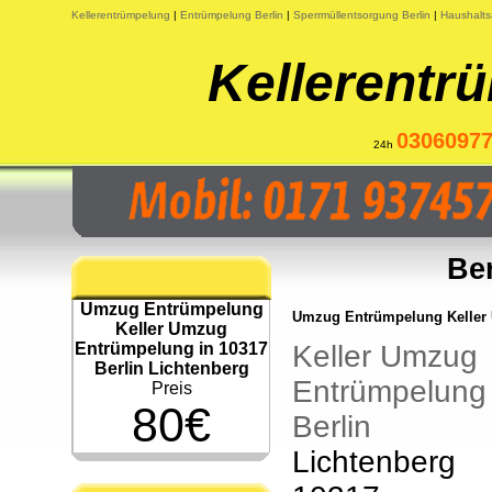
Kellerentrümpelung
|
Entrümpelung Berlin
|
Sperrmüllentsorgung Berlin
|
Haushalts
Kellerentr
0306097
24h
Ber
Umzug Entrümpelung
Umzug Entrümpelung Keller U
Keller Umzug
Entrümpelung in 10317
Keller Umzug
Berlin Lichtenberg
Entrümpelung
Preis
80€
Berlin
Lichtenberg