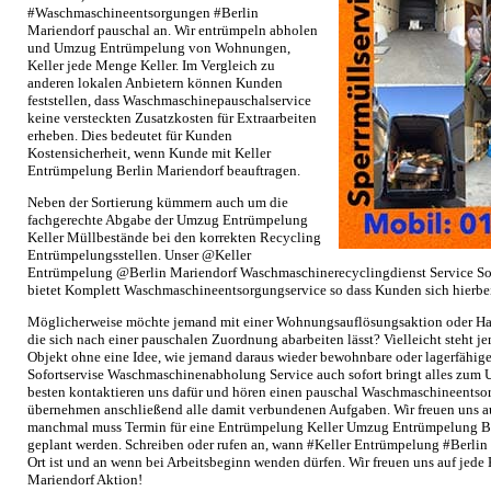
#Waschmaschineentsorgungen #Berlin
Mariendorf pauschal an. Wir entrümpeln abholen
und Umzug Entrümpelung von Wohnungen,
Keller jede Menge Keller. Im Vergleich zu
anderen lokalen Anbietern können Kunden
feststellen, dass Waschmaschinepauschalservice
keine versteckten Zusatzkosten für Extraarbeiten
erheben. Dies bedeutet für Kunden
Kostensicherheit, wenn Kunde mit Keller
Entrümpelung Berlin Mariendorf beauftragen.
Neben der Sortierung kümmern auch um die
fachgerechte Abgabe der Umzug Entrümpelung
Keller Müllbestände bei den korrekten Recycling
Entrümpelungsstellen. Unser @Keller
Entrümpelung @Berlin Mariendorf Waschmaschinerecyclingdienst Service Sof
bietet Komplett Waschmaschineentsorgungservice so dass Kunden sich hierb
Möglicherweise möchte jemand mit einer Wohnungsauflösungsaktion oder Ha
die sich nach einer pauschalen Zuordnung abarbeiten lässt? Vielleicht steht 
Objekt ohne eine Idee, wie jemand daraus wieder bewohnbare oder lagerfähi
Sofortservise Waschmaschinenabholung Service auch sofort bringt alles zum
besten kontaktieren uns dafür und hören einen pauschal Waschmaschineentso
übernehmen anschließend alle damit verbundenen Aufgaben. Wir freuen uns a
manchmal muss Termin für eine Entrümpelung Keller Umzug Entrümpelung Ber
geplant werden. Schreiben oder rufen an, wann #Keller Entrümpelung #Berlin M
Ort ist und an wenn bei Arbeitsbeginn wenden dürfen. Wir freuen uns auf jede
Mariendorf Aktion!