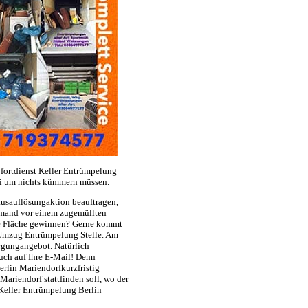
ortdienst Keller Entrümpelung
ei um nichts kümmern müssen.
usauflösungaktion beauftragen,
jemand vor einem zugemüllten
ge Fläche gewinnen? Gerne kommt
 Umzug Entrümpelung Stelle. Am
rgungangebot. Natürlich
uch auf Ihre E-Mail! Denn
lin Mariendorfkurzfristig
ariendorf stattfinden soll, wo der
 Keller Entrümpelung Berlin