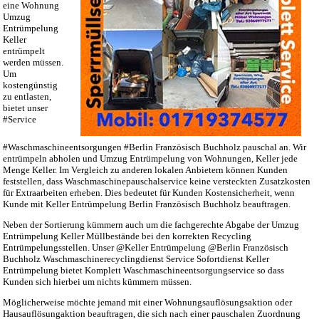
eine Wohnung
Umzug
Entrümpelung
Keller
entrümpelt
werden müssen.
Um
kostengünstig
zu entlasten,
bietet unser
#Service
#Waschmaschineentsorgungen #Berlin Französisch Buchholz pauschal an. Wir
entrümpeln abholen und Umzug Entrümpelung von Wohnungen, Keller jede
Menge Keller. Im Vergleich zu anderen lokalen Anbietern können Kunden
feststellen, dass Waschmaschinepauschalservice keine versteckten Zusatzkosten
für Extraarbeiten erheben. Dies bedeutet für Kunden Kostensicherheit, wenn
Kunde mit Keller Entrümpelung Berlin Französisch Buchholz beauftragen.
Neben der Sortierung kümmern auch um die fachgerechte Abgabe der Umzug
Entrümpelung Keller Müllbestände bei den korrekten Recycling
Entrümpelungsstellen. Unser @Keller Entrümpelung @Berlin Französisch
Buchholz Waschmaschinerecyclingdienst Service Sofortdienst Keller
Entrümpelung bietet Komplett Waschmaschineentsorgungservice so dass
Kunden sich hierbei um nichts kümmern müssen.
Möglicherweise möchte jemand mit einer Wohnungsauflösungsaktion oder
Hausauflösungaktion beauftragen, die sich nach einer pauschalen Zuordnung