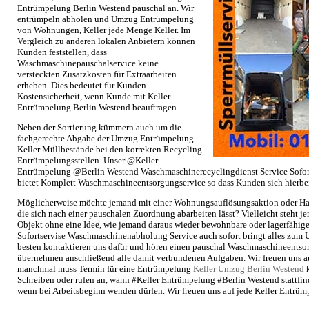
Entrümpelung Berlin Westend pauschal an. Wir
entrümpeln abholen und Umzug Entrümpelung
von Wohnungen, Keller jede Menge Keller. Im
Vergleich zu anderen lokalen Anbietern können
Kunden feststellen, dass
Waschmaschinepauschalservice keine
versteckten Zusatzkosten für Extraarbeiten
erheben. Dies bedeutet für Kunden
Kostensicherheit, wenn Kunde mit Keller
Entrümpelung Berlin Westend beauftragen.
Neben der Sortierung kümmern auch um die
fachgerechte Abgabe der Umzug Entrümpelung
Keller Müllbestände bei den korrekten Recycling
Entrümpelungsstellen. Unser @Keller
Entrümpelung @Berlin Westend Waschmaschinerecyclingdienst Service Sofor
bietet Komplett Waschmaschineentsorgungservice so dass Kunden sich hierb
Möglicherweise möchte jemand mit einer Wohnungsauflösungsaktion oder Ha
die sich nach einer pauschalen Zuordnung abarbeiten lässt? Vielleicht steht 
Objekt ohne eine Idee, wie jemand daraus wieder bewohnbare oder lagerfähi
Sofortservise Waschmaschinenabholung Service auch sofort bringt alles zum
besten kontaktieren uns dafür und hören einen pauschal Waschmaschineentso
übernehmen anschließend alle damit verbundenen Aufgaben. Wir freuen uns a
manchmal muss Termin für eine Entrümpelung
Keller Umzug Berlin Westend
k
Schreiben oder rufen an, wann #Keller Entrümpelung #Berlin Westend stattfinde
wenn bei Arbeitsbeginn wenden dürfen. Wir freuen uns auf jede Keller Entrü